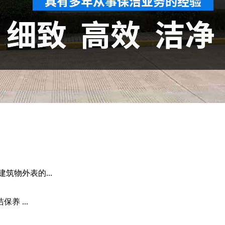
筑物外表的...
养 ...